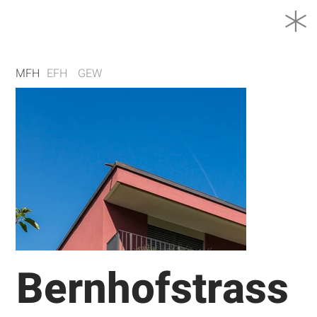
MFH
EFH
GEW
Bernhofstrass