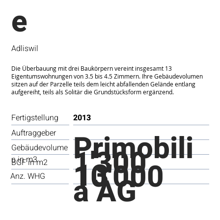
e
Adliswil
Die Überbauung mit drei Baukörpern vereint insgesamt 13
Eigentumswohnungen von 3.5 bis 4.5 Zimmern. Ihre Gebäudevolumen
sitzen auf der Parzelle teils dem leicht abfallenden Gelände entlang
aufgereiht, teils als Solitär die Grundstücksform ergänzend.
Fertigstellung
2013
Primobili
Auftraggeber
1'300
Gebäudevolume
n in m3
13
10'000
BGF in m2
a AG
Anz. WHG